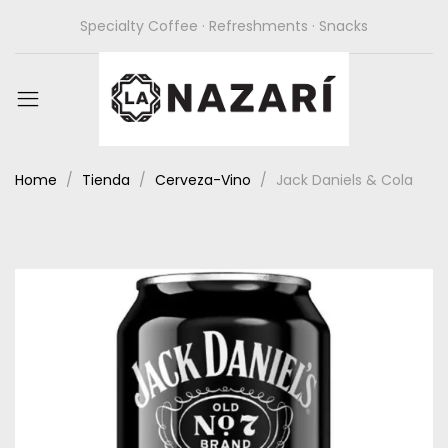
Specialty Coffee · Refreshments · Snacks
Home
Tienda
Cerveza-Vino
Jack Daniels & Cola