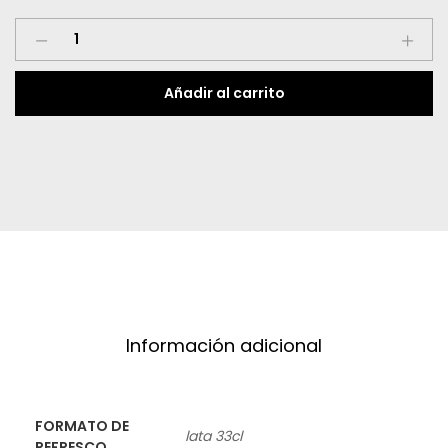
Jack
Daniels
&
Añadir al carrito
Cola
quantity
Información adicional
FORMATO DE
lata 33cl
REFRESCO