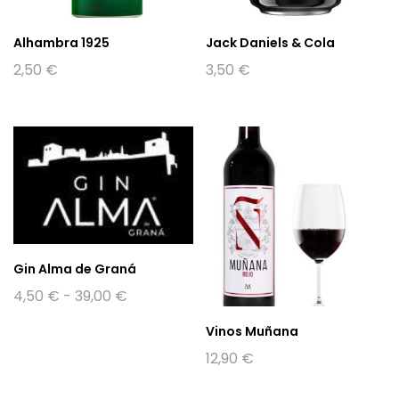
Alhambra 1925
Jack Daniels & Cola
2,50
€
3,50
€
Gin Alma de Graná
Rango
4,50
€
-
39,00
€
de
precios:
Vinos Muñana
desde
4,50 €
12,90
€
hasta
39,00 €