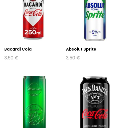
Bacardi Cola
Absolut Sprite
3,50
€
3,50
€