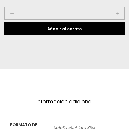
desde
Coca
1,60 €
Cola
Zero
hasta
Añadir al carrito
Zero
quantity
2,30 €
Información adicional
FORMATO DE
botella 50cl, lata 33cl