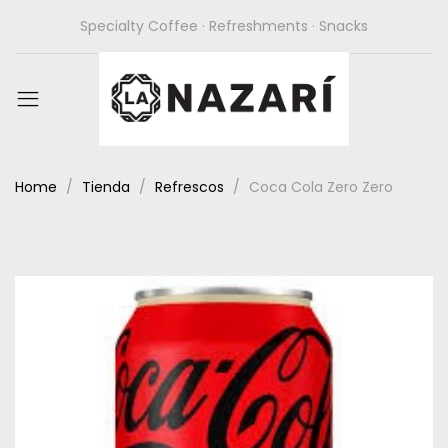
Specialty Coffee · Refreshments · Snacks
Home
Tienda
Refrescos
Coca Cola Zero Zero