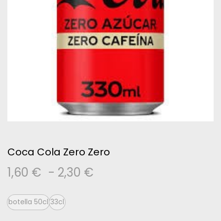
Coca Cola Zero Zero
Rango
1,60
€
-
2,30
€
de
botella 50cl
33cl
precios: