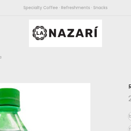
Specialty Coffee · Refreshments · Snacks
a
b