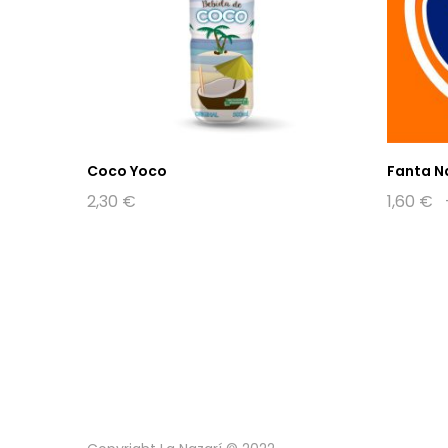
Coco Yoco
Fanta N
2,30
€
1,60
€