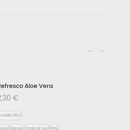
Refresco Aloe Vera
2,30
€
otella 50cl
fresa
Mango
Original Uva
Piña