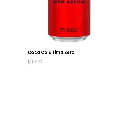
Coca Cola Lima Zero
Tónica
1,60
€
1,70
€