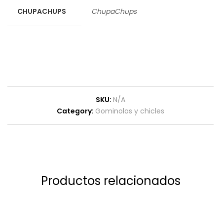
CHUPACHUPS
ChupaChups
SKU:
N/A
Category:
Gominolas y chicles
Productos relacionados