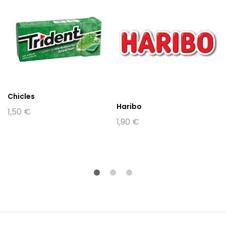
Chicles
Haribo
1,50
€
1,90
€