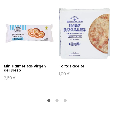
Mini Palmeritas Virgen
Tortas aceite
del Brezo
1,00
€
2,60
€